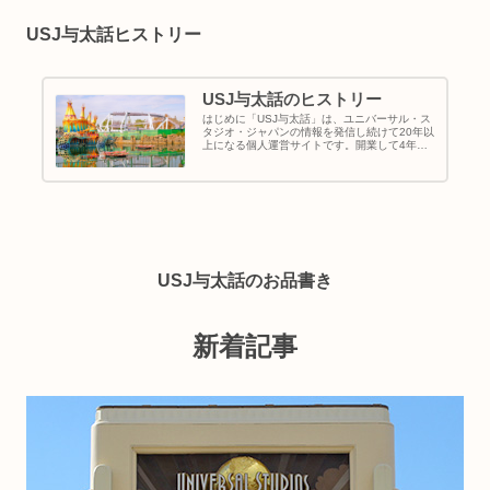
USJ与太話ヒストリー
USJ与太話のヒストリー
はじめに「USJ与太話」は、ユニバーサル・ス
タジオ・ジャパンの情報を発信し続けて20年以
上になる個人運営サイトです。開業して4年経
った頃のユニバーサル・スタジオ・ジャパンを
知る人は多いと思います。しかし、記録に残し
続けている人は少ないのでは...
USJ与太話のお品書き
新着記事