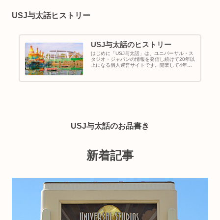
USJ与太話ヒストリー
USJ与太話のヒストリー
はじめに「USJ与太話」は、ユニバーサル・ス
タジオ・ジャパンの情報を発信し続けて20年以
上になる個人運営サイトです。開業して4年経
った頃のユニバーサル・スタジオ・ジャパンを
知る人は多いと思います。しかし、記録に残し
続けている人は少ないのでは...
USJ与太話のお品書き
新着記事