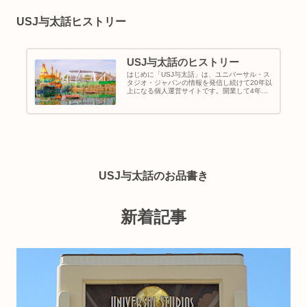
USJ与太話ヒストリー
USJ与太話のヒストリー
はじめに「USJ与太話」は、ユニバーサル・ス
タジオ・ジャパンの情報を発信し続けて20年以
上になる個人運営サイトです。開業して4年経
った頃のユニバーサル・スタジオ・ジャパンを
知る人は多いと思います。しかし、記録に残し
続けている人は少ないのでは...
USJ与太話のお品書き
新着記事