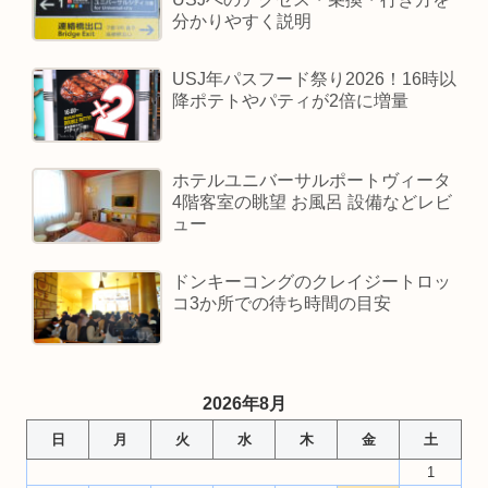
分かりやすく説明
USJ年パスフード祭り2026！16時以
降ポテトやパティが2倍に増量
ホテルユニバーサルポートヴィータ
4階客室の眺望 お風呂 設備などレビ
ュー
ドンキーコングのクレイジートロッ
コ3か所での待ち時間の目安
2026年8月
日
月
火
水
木
金
土
1