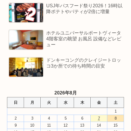
USJ年パスフード祭り2026！16時以
降ポテトやパティが2倍に増量
ホテルユニバーサルポートヴィータ
4階客室の眺望 お風呂 設備などレビ
ュー
ドンキーコングのクレイジートロッ
コ3か所での待ち時間の目安
2026年8月
日
月
火
水
木
金
土
1
2
3
4
5
6
7
8
9
10
11
12
13
14
15