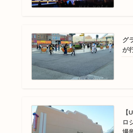
グ
が
【
ロ
場所