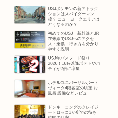
USJポケモンの新アトラク
ションはスパイダーマン
後？ ニューヨークエリアは
どうなるのか？
初めてのUSJ！新幹線とJR
在来線でUSJへのアクセ
ス・乗換・行き方を分かり
やすく説明
USJ年パスフード祭り
2026！16時以降ポテトやパ
ティが2倍に増量
ホテルユニバーサルポート
ヴィータ4階客室の眺望 お
風呂 設備などレビュー
ドンキーコングのクレイジ
ートロッコ3か所での待ち
時間の目安