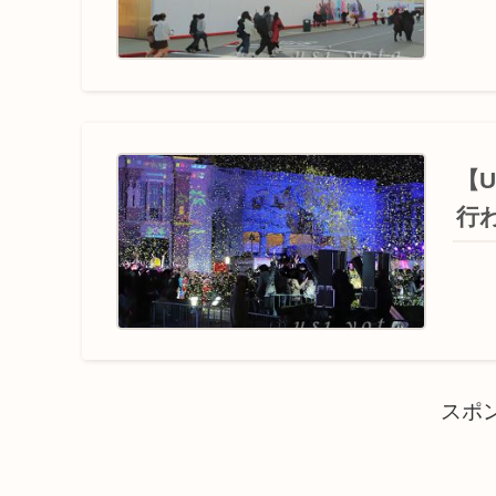
【
行
スポ