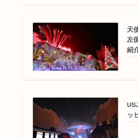
天
左
紹
U
ッ