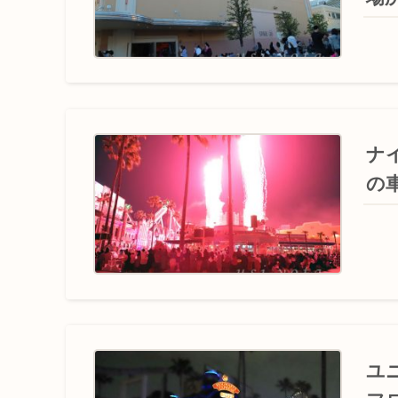
ナ
の
ユ