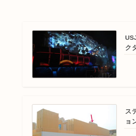
U
ク
ス
ョ