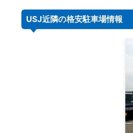
USJオフィシャル駐車場を含む駐車料や距
USJ近隣の格安駐車場情報
USJオフィシャル駐車場の情報
タイムズユニバーサルシティウォーク大
桜島第第３・第４駐車場の情報
タイムズ安治川口第５（Ｆ開発安治川口
タイムズ安治川口第４の情報
三井のリパーク安治川口第２の情報
阪高ファインパーク 桜島第1の情報