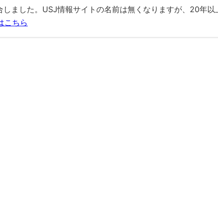
す
統合しました。USJ情報サイトの名前は無くなりますが、20年
はこちら
は予約できない
利用する
が受けられる
入すると車１台無料に
第3・第4駐車場
」として営業中