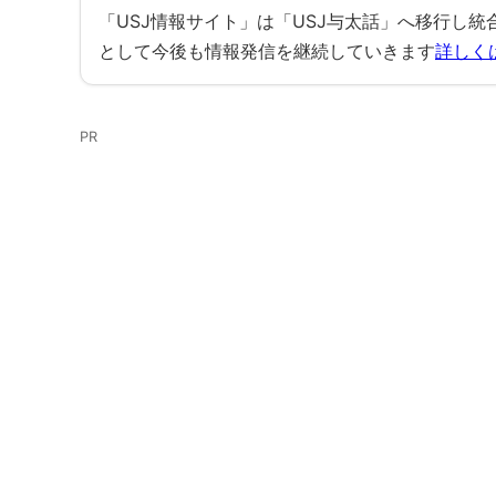
USJのオフィシャル駐車場は料金変動制で
「USJ情報サイト」は「USJ与太話」へ移行し
として今後も情報発信を継続していきます
詳しく
ユニバーサルスタジオジャパン公式駐車場
USJ近隣駐車場で予約ができるサービスを
PR
予約可能な駐車場サービス
オフィシャル駐車場は年間パスの割引特典
ユニバーサル VIP エクスペリエンスを購
バイクの駐車場について
オフィシャル駐車場としても利用される桜島
マイパーキング桜島は「桜島第3駐車場