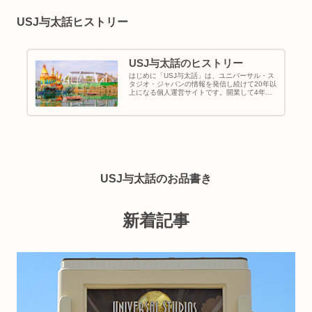
USJ与太話ヒストリー
USJ与太話のヒストリー
はじめに「USJ与太話」は、ユニバーサル・ス
タジオ・ジャパンの情報を発信し続けて20年以
上になる個人運営サイトです。開業して4年経
った頃のユニバーサル・スタジオ・ジャパンを
知る人は多いと思います。しかし、記録に残し
続けている人は少ないのでは...
USJ与太話のお品書き
新着記事