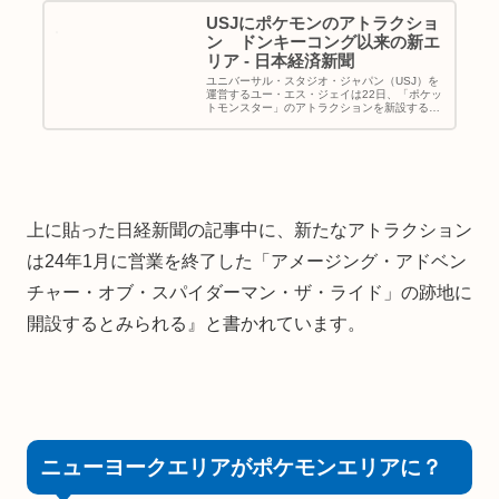
USJにポケモンのアトラクショ
ン ドンキーコング以来の新エ
リア - 日本経済新聞
ユニバーサル・スタジオ・ジャパン（USJ）を
運営するユー・エス・ジェイは22日、「ポケッ
トモンスター」のアトラクションを新設すると
発表した。開業時期や詳細な内容は今後明らか
にする。USJの新エリアは2024年12月の「ド
ンキーコング・カント...
上に貼った日経新聞の記事中に、新たなアトラクション
は24年1月に営業を終了した「アメージング・アドベン
チャー・オブ・スパイダーマン・ザ・ライド」の跡地に
開設するとみられる』と書かれています。
ニューヨークエリアがポケモンエリアに？