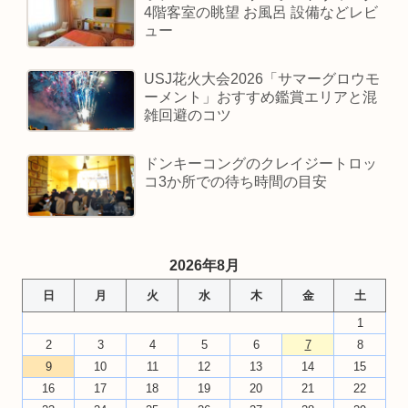
4階客室の眺望 お風呂 設備などレビ
ュー
USJ花火大会2026「サマーグロウモ
ーメント」おすすめ鑑賞エリアと混
雑回避のコツ
ドンキーコングのクレイジートロッ
コ3か所での待ち時間の目安
2026年8月
日
月
火
水
木
金
土
1
2
3
4
5
6
7
8
9
10
11
12
13
14
15
16
17
18
19
20
21
22