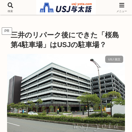
チケットやシーズンイベント ニンテンドーワールド アトラクションなどユニ
バを歩いて情報収集しています
検索
メニュー
PR
三井のリパーク後にできた「桜島
第4駐車場」はUSJの駐車場？
USJ 雑文