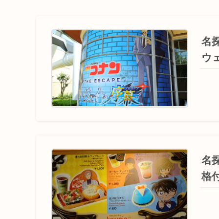
名
ウ
名
格