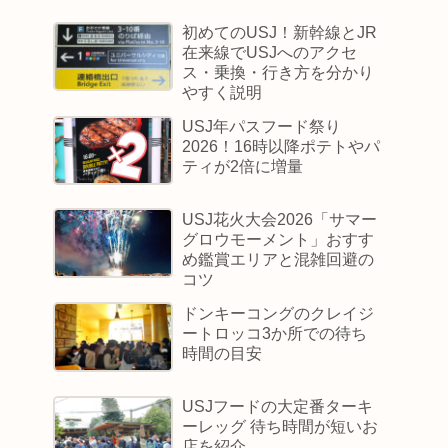
初めてのUSJ！新幹線とJR
在来線でUSJへのアクセ
ス・乗換・行き方を分かり
やすく説明
USJ年パスフード祭り
2026！16時以降ポテトやパ
ティが2倍に増量
USJ花火大会2026「サマー
グロウモーメント」おすす
め鑑賞エリアと混雑回避の
コツ
ドンキーコングのクレイジ
ートロッコ3か所での待ち
時間の目安
USJフードの大定番ターキ
ーレッグ 待ち時間が短いお
店を紹介