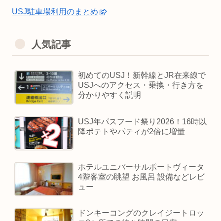
USJ駐車場利用のまとめ
人気記事
初めてのUSJ！新幹線とJR在来線で
USJへのアクセス・乗換・行き方を
分かりやすく説明
USJ年パスフード祭り2026！16時以
降ポテトやパティが2倍に増量
ホテルユニバーサルポートヴィータ
4階客室の眺望 お風呂 設備などレビ
ュー
ドンキーコングのクレイジートロッ