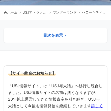
ホーム
USJアトラクションTOP
ワンダーランド
ハローキティ・ファッション・アベニュー
目次を表示
ハローキティ・ファッション・アベニューの
概要
【サイト統合のお知らせ】
アトラクション紹介
「USJ情報サイト」は「USJ与太話」へ移行し統合し
ハローキティのカップケーキ・ドリーム
ました。USJ情報サイトの名前は無くなりますが、
20年以上運営してきた情報資産を引き継ぎ、USJ与
ハローキティのリボン・コレクション
太話として今後も情報発信を継続していきます
詳しく