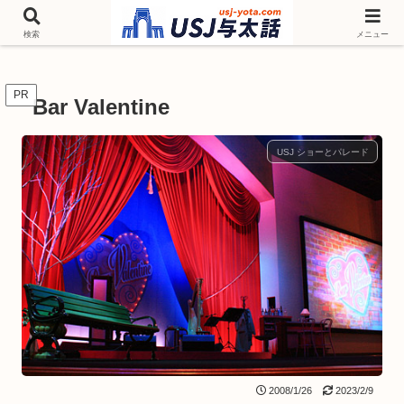
チケットやシーズンイベント ニンテンドーワールド アトラクションなどユニ
バを歩いて情報収集しています
検索
メニュー
PR
Bar Valentine
USJ ショーとパレード
2008/1/26
2023/2/9