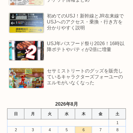
初めてのUSJ！新幹線とJR在来線で
USJへのアクセス・乗換・行き方を
分かりやすく説明
USJ年パスフード祭り2026！16時以
降ポテトやパティが2倍に増量
セサミストリートのグッズを販売し
ているキャラクターズフォーユーの
エルモがいなくなった
2026年8月
日
月
火
水
木
金
土
1
2
3
4
5
6
7
8