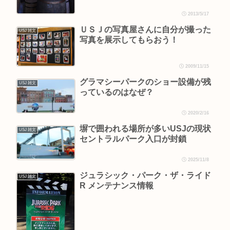
2013/5/17
ＵＳＪの写真屋さんに自分が撮った
USJ 雑文
写真を展示してもらおう！
2009/11/15
グラマシーパークのショー設備が残
USJ 雑文
っているのはなぜ？
2020/2/16
塀で囲われる場所が多いUSJの現状
USJ 雑文
セントラルパーク入口が封鎖
2025/11/8
ジュラシック・パーク・ザ・ライド
USJ 雑文
R メンテナンス情報