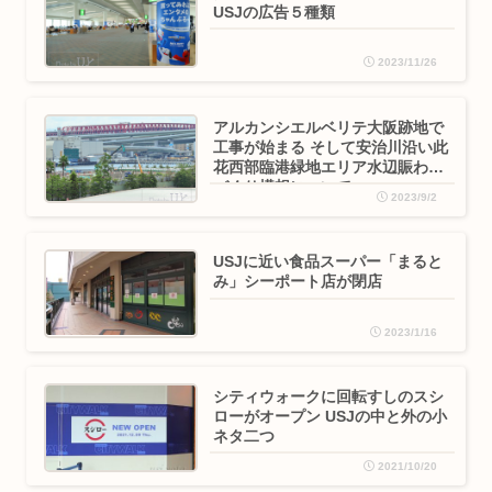
USJの広告５種類
2023/11/26
アルカンシエルベリテ大阪跡地で
工事が始まる そして安治川沿い此
花西部臨港緑地エリア水辺賑わい
づくり構想について
2023/9/2
USJに近い食品スーパー「まると
み」シーポート店が閉店
2023/1/16
シティウォークに回転すしのスシ
ローがオープン USJの中と外の小
ネタ二つ
2021/10/20