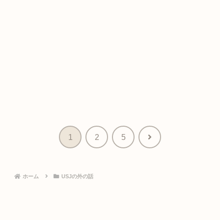
次
1
2
5
へ
ホーム
USJの外の話