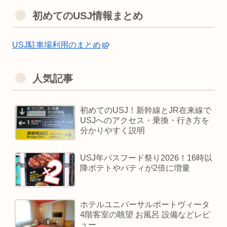
初めてのUSJ情報まとめ
USJ駐車場利用のまとめ
人気記事
初めてのUSJ！新幹線とJR在来線で
USJへのアクセス・乗換・行き方を
分かりやすく説明
USJ年パスフード祭り2026！16時以
降ポテトやパティが2倍に増量
ホテルユニバーサルポートヴィータ
4階客室の眺望 お風呂 設備などレビ
ュー