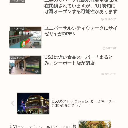
三井のリパーク桜島駅前駐車場は現
USJの外の話
在閉鎖されていますが、9月初旬に
は再オープンする可能性があります
2017/3/28
ユニバーサルシティウォークにサイ
USJの外の話
ゼリヤがOPEN
2013/2/7
USJに近い食品スーパー「まると
USJの外の話
み」シーポート店が閉店
2023/1/16
USJのアトラクション ターミネーター
2:3Dが消えていく
USJニンテンドーワールドバージョン新