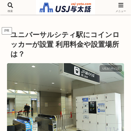
チケットやシーズンイベント ニンテンドーワールド アトラクションなどユニ
バを歩いて情報収集しています
検索
メニュー
PR
ユニバーサルシティ駅にコインロ
ッカーが設置 利用料金や設置場所
は？
USJの外の話