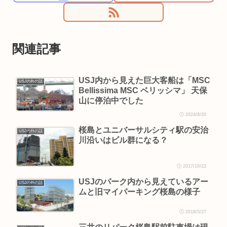
関連記事
USJ内から見えた巨大客船は「MSC
USJの外の話
Bellissima MSC ベリッシマ」 天保
山に停泊中でした
2024/8/20
桜島とユニバーサルシティ駅の安治
USJの外の話
川沿いはビル群になる？
2017/10/22
USJのパーク内から見えているアー
USJの外の話
ムと旧マイパーキング桜島の様子
2018/5/27