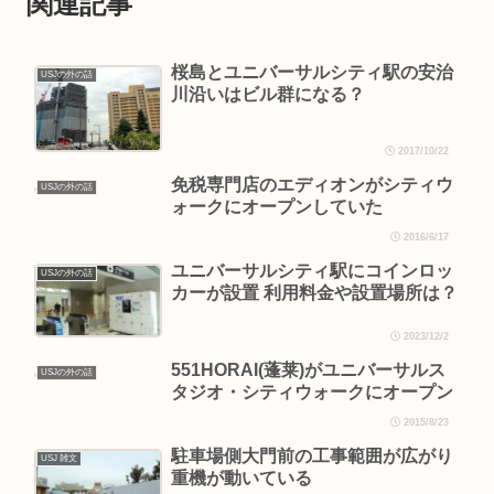
関連記事
桜島とユニバーサルシティ駅の安治
USJの外の話
川沿いはビル群になる？
2017/10/22
免税専門店のエディオンがシティウ
USJの外の話
ォークにオープンしていた
2016/6/17
ユニバーサルシティ駅にコインロッ
USJの外の話
カーが設置 利用料金や設置場所は？
2023/12/2
551HORAI(蓬莱)がユニバーサルス
USJの外の話
タジオ・シティウォークにオープン
2015/8/23
駐車場側大門前の工事範囲が広がり
USJ 雑文
重機が動いている