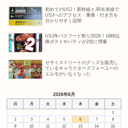
初めてのUSJ！新幹線とJR在来線で
USJへのアクセス・乗換・行き方を
分かりやすく説明
USJ年パスフード祭り2026！16時以
降ポテトやパティが2倍に増量
セサミストリートのグッズを販売し
ているキャラクターズフォーユーの
エルモがいなくなった
2026年8月
日
月
火
水
木
金
土
1
2
3
4
5
6
7
8
9
10
11
12
13
14
15