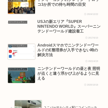
USJ 待ち時間・混雑情報
コ3か所での待ち時間の目安
2024/12/22
USJの新エリア『SUPER
スーパーニンテンドーワールド
NINTENDO WORLD』スーパーニン
テンドーワールド建設着工
2017/6/10
Androidスマホでニンテンドーワー
スーパーニンテンドーワールド
ルドのE整理券が入手できない時の
解決方法
2021/4/19
ニンテンドーワールドの昼と夜 照明
スーパーニンテンドーワールド
が点くと違う浮かび上がるように見
える
2020/10/18
ユニバーサルシティ駅にコインロッカ