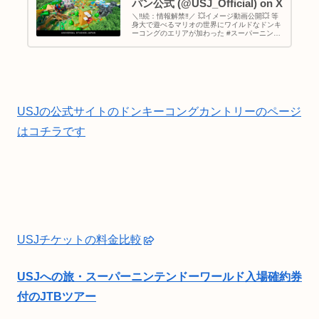
パン公式 (@USJ_Official) on X
＼‼続：情報解禁‼／ 💥イメージ動画公開💥 等
身大で遊べるマリオの世界にワイルドなドンキ
ーコングのエリアが加わった #スーパーニンテ
ンドーワールド の新イメージ動画を本日公
開！！ 合言葉は「#PLAYWILD！」 さあ、ア
ソビの本能を呼び覚...
USJの公式サイトのドンキーコングカントリーのページ
はコチラです
USJチケットの料金比較
USJへの旅・スーパーニンテンドーワールド入場確約券
付のJTBツアー