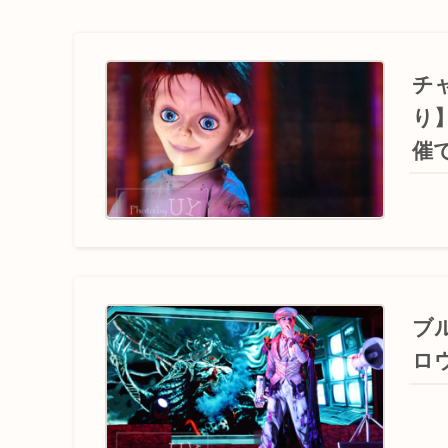
チ
り
催
ブ
ロ