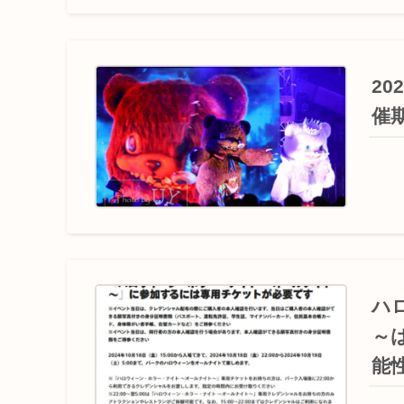
2
催
ハ
～
能