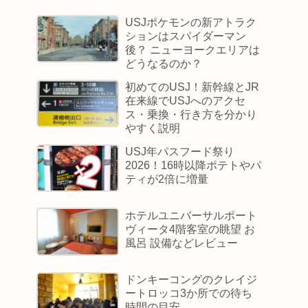
USJポケモンの新アトラク
ションはスパイダーマン
後？ ニューヨークエリアは
どうなるのか？
初めてのUSJ！新幹線とJR
在来線でUSJへのアクセ
ス・乗換・行き方を分かり
やすく説明
USJ年パスフード祭り
2026！16時以降ポテトやパ
ティが2倍に増量
ホテルユニバーサルポート
ヴィータ4階客室の眺望 お
風呂 設備などレビュー
ドンキーコングのクレイジ
ートロッコ3か所での待ち
時間の目安