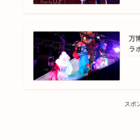
万
ラ
スポ