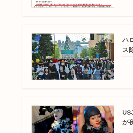
ハ
ス
U
が