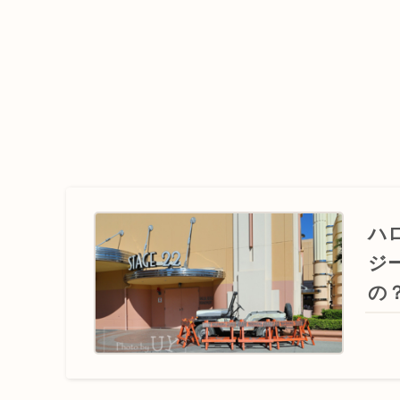
ハ
ジ
の