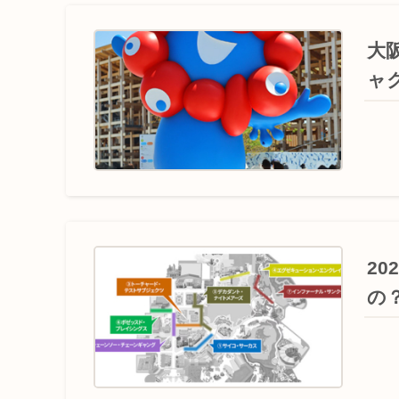
大
ャ
2
の