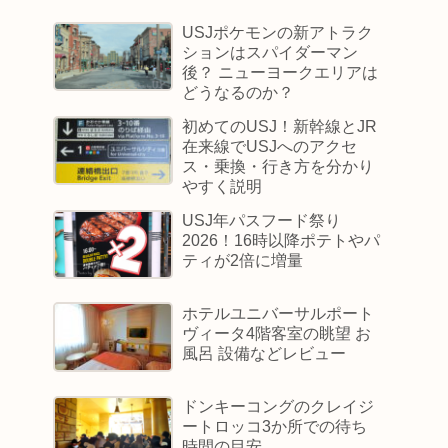
USJポケモンの新アトラク
ションはスパイダーマン
後？ ニューヨークエリアは
どうなるのか？
初めてのUSJ！新幹線とJR
在来線でUSJへのアクセ
ス・乗換・行き方を分かり
やすく説明
USJ年パスフード祭り
2026！16時以降ポテトやパ
ティが2倍に増量
ホテルユニバーサルポート
ヴィータ4階客室の眺望 お
風呂 設備などレビュー
ドンキーコングのクレイジ
ートロッコ3か所での待ち
時間の目安