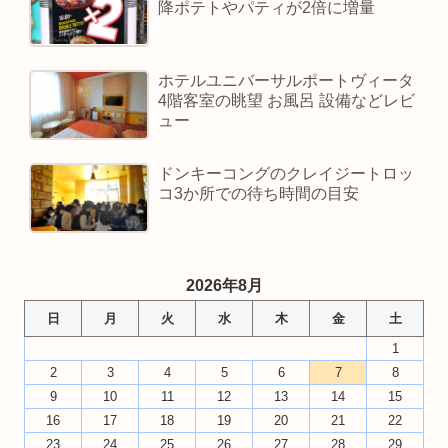
降ポテトやパティが2倍に増量
ホテルユニバーサルポートヴィータ
4階客室の眺望 お風呂 設備などレビ
ュー
ドンキーコングのクレイジートロッ
コ3か所での待ち時間の目安
2026年8月
日
月
火
水
木
金
土
1
2
3
4
5
6
7
8
9
10
11
12
13
14
15
16
17
18
19
20
21
22
23
24
25
26
27
28
29