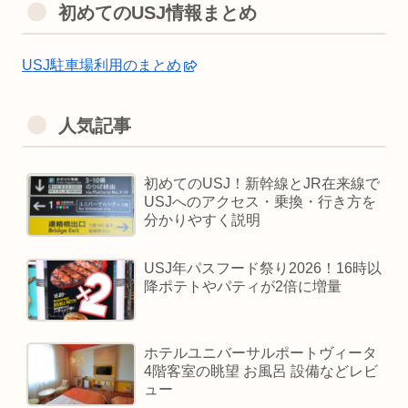
初めてのUSJ情報まとめ
USJ駐車場利用のまとめ
人気記事
初めてのUSJ！新幹線とJR在来線で
USJへのアクセス・乗換・行き方を
分かりやすく説明
USJ年パスフード祭り2026！16時以
降ポテトやパティが2倍に増量
ホテルユニバーサルポートヴィータ
4階客室の眺望 お風呂 設備などレビ
ュー