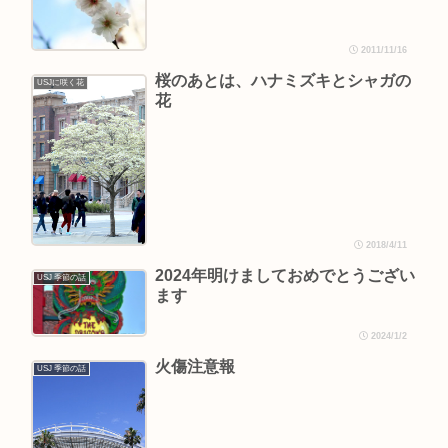
2011/11/16
桜のあとは、ハナミズキとシャガの
USJに咲く花
花
2018/4/11
2024年明けましておめでとうござい
USJ 季節の話
ます
2024/1/2
火傷注意報
USJ 季節の話