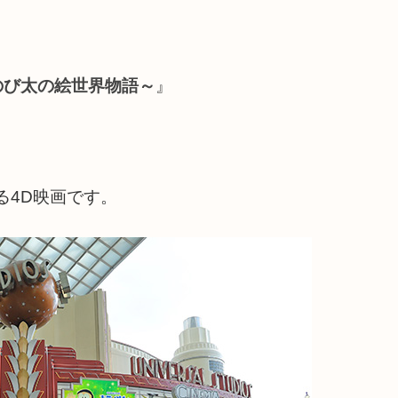
のび太の絵世界物語～
』
る4D映画です。