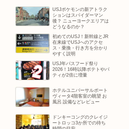
USJポケモンの新アトラク
ションはスパイダーマン
後？ ニューヨークエリアは
どうなるのか？
初めてのUSJ！新幹線とJR
在来線でUSJへのアクセ
ス・乗換・行き方を分かり
やすく説明
USJ年パスフード祭り
2026！16時以降ポテトやパ
ティが2倍に増量
ホテルユニバーサルポート
ヴィータ4階客室の眺望 お
風呂 設備などレビュー
ドンキーコングのクレイジ
ートロッコ3か所での待ち
時間の目安