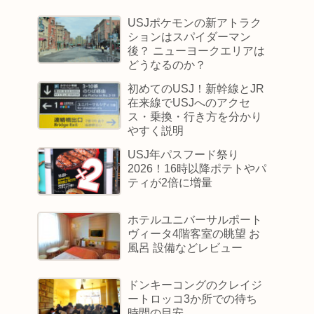
USJポケモンの新アトラク
ションはスパイダーマン
後？ ニューヨークエリアは
どうなるのか？
初めてのUSJ！新幹線とJR
在来線でUSJへのアクセ
ス・乗換・行き方を分かり
やすく説明
USJ年パスフード祭り
2026！16時以降ポテトやパ
ティが2倍に増量
ホテルユニバーサルポート
ヴィータ4階客室の眺望 お
風呂 設備などレビュー
ドンキーコングのクレイジ
ートロッコ3か所での待ち
時間の目安