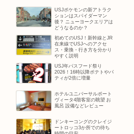
USJポケモンの新アトラク
ションはスパイダーマン
後？ ニューヨークエリアは
どうなるのか？
初めてのUSJ！新幹線とJR
在来線でUSJへのアクセ
ス・乗換・行き方を分かり
やすく説明
USJ年パスフード祭り
2026！16時以降ポテトやパ
ティが2倍に増量
ホテルユニバーサルポート
ヴィータ4階客室の眺望 お
風呂 設備などレビュー
ドンキーコングのクレイジ
ートロッコ3か所での待ち
時間の目安