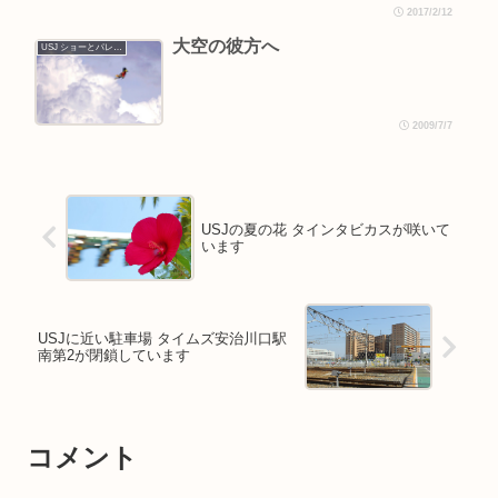
2017/2/12
大空の彼方へ
USJ ショーとパレード
2009/7/7
USJの夏の花 タインタビカスが咲いて
います
USJに近い駐車場 タイムズ安治川口駅
南第2が閉鎖しています
コメント