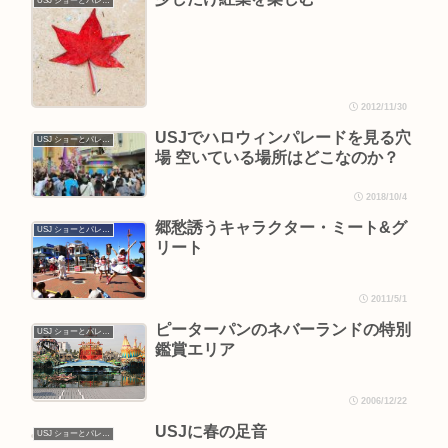
USJ ショーとパレード
2012/11/30
USJでハロウィンパレードを見る穴
USJ ショーとパレード
場 空いている場所はどこなのか？
2018/10/4
郷愁誘うキャラクター・ミート&グ
USJ ショーとパレード
リート
2011/5/1
ピーターパンのネバーランドの特別
USJ ショーとパレード
鑑賞エリア
2006/12/22
USJに春の足音
USJ ショーとパレード