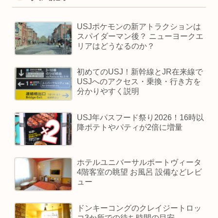
USJポケモンの新アトラクションは
スパイダーマン後？ ニューヨークエ
リアはどうなるのか？
初めてのUSJ！新幹線とJR在来線で
USJへのアクセス・乗換・行き方を
分かりやすく説明
USJ年パスフード祭り2026！16時以
降ポテトやパティが2倍に増量
ホテルユニバーサルポートヴィータ
4階客室の眺望 お風呂 設備などレビ
ュー
ドンキーコングのクレイジートロッ
コ3か所での待ち時間の目安