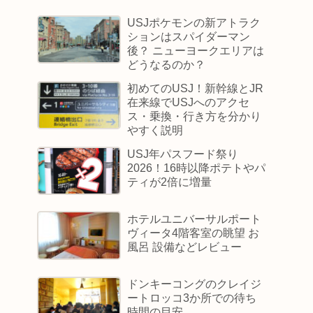
USJポケモンの新アトラク
ションはスパイダーマン
後？ ニューヨークエリアは
どうなるのか？
初めてのUSJ！新幹線とJR
在来線でUSJへのアクセ
ス・乗換・行き方を分かり
やすく説明
USJ年パスフード祭り
2026！16時以降ポテトやパ
ティが2倍に増量
ホテルユニバーサルポート
ヴィータ4階客室の眺望 お
風呂 設備などレビュー
ドンキーコングのクレイジ
ートロッコ3か所での待ち
時間の目安