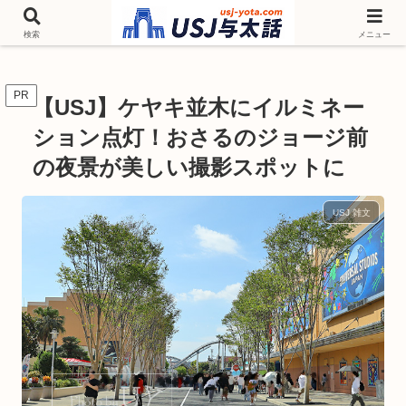
チケットやシーズンイベント ニンテンドーワールド アトラクションなどユニ
バを歩いて情報収集しています
検索
メニュー
PR
【USJ】ケヤキ並木にイルミネー
ション点灯！おさるのジョージ前
の夜景が美しい撮影スポットに
USJ 雑文