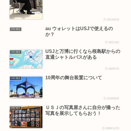
2011/6/24
au ウォレットはUSJで使えるの
USJ 雑文
か？
2017/4/2
USJと万博に行くなら桜島駅からの
USJ 雑文
直通シャトルバスがある
2025/1/4
10周年の舞台装置について
USJ 雑文
2010/9/29
ＵＳＪの写真屋さんに自分が撮った
USJ 雑文
写真を展示してもらおう！
2009/11/15