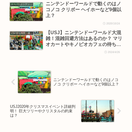
ニンテンドーワールドで動くのはノ
スーパーニンテンドーワールド
コノコ クリボー ヘイホーなど9個以
上？
2020/10/24
【USJ】ニンテンドーワールド大混
USJ 待ち時間・混雑情報
雑！混雑回避方法はあるのか？ マリ
オカートやキノピオカフェの待ち時
間も
2024/4/26
ニンテンドーワールドで動くのはノコ
ノコ クリボー ヘイホーなど9個以上？
USJ2020年クリスマスイベント詳細判
明！ 巨大ツリーやクリスタルの約束
は？