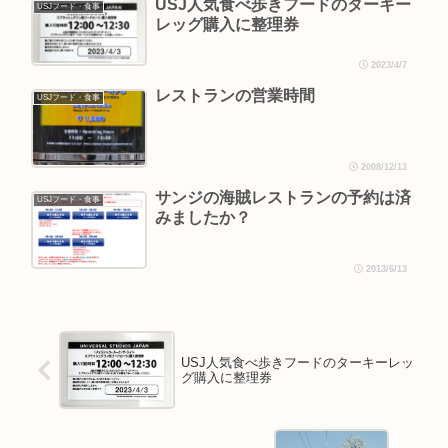
USJ人気食べ歩きフードのターキー
USJフード・食事
レッグ購入に整理券
2023/4/7
レストランの営業時間
USJフード・食事
2008/12/13
サンジの海賊レストランの予約は済
USJフード・食事
みましたか？
2013/6/13
USJ人気食べ歩きフードのターキーレッ
グ購入に整理券