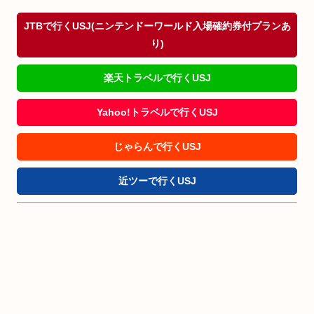
JTBで行くUSJ(ニンテンドーワールド入場確約券付プランあ
り)
楽天トラベルで行くUSJ
Yahoo!トラベルで行くUSJ
じゃらんで行くUSJ
近ツーで行くUSJ