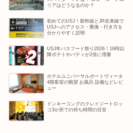
リアはどうなるのか？
初めてのUSJ！新幹線とJR在来線で
USJへのアクセス・乗換・行き方を
分かりやすく説明
USJ年パスフード祭り2026！16時以
降ポテトやパティが2倍に増量
ホテルユニバーサルポートヴィータ
4階客室の眺望 お風呂 設備などレビ
ュー
ドンキーコングのクレイジートロッ
コ3か所での待ち時間の目安