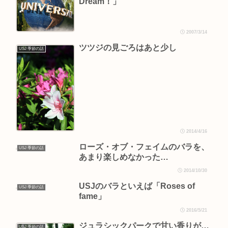
Dream！」
2007/3/14
ツツジの見ごろはあと少し
USJ 季節の話
2014/4/16
ローズ・オブ・フェイムのバラを、
USJ 季節の話
あまり楽しめなかった…
2014/10/30
USJのバラといえば「Roses of
USJ 季節の話
fame」
2016/5/21
ジュラシックパークで甘い香りが…
USJ 季節の話