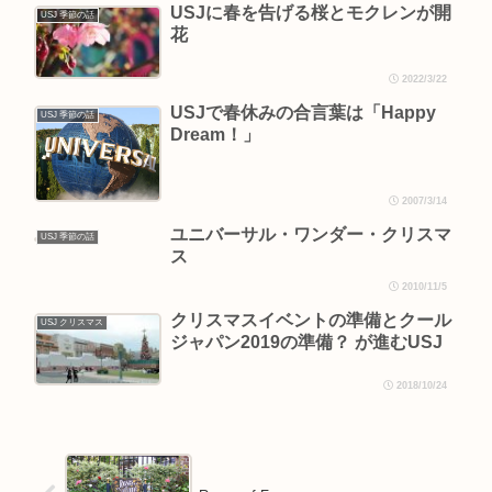
USJに春を告げる桜とモクレンが開
USJ 季節の話
花
2022/3/22
USJで春休みの合言葉は「Happy
USJ 季節の話
Dream！」
2007/3/14
ユニバーサル・ワンダー・クリスマ
USJ 季節の話
ス
2010/11/5
クリスマスイベントの準備とクール
USJ クリスマス
ジャパン2019の準備？ が進むUSJ
2018/10/24