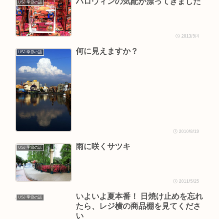
ハロウィンの気配が漂ってきました
USJ 季節の話
2013/9/4
何に見えますか？
USJ 季節の話
2010/8/19
雨に咲くサツキ
USJ 季節の話
2011/5/25
いよいよ夏本番！ 日焼け止めを忘れ
USJ 季節の話
たら、レジ横の商品棚を見てくださ
い