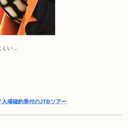
にくい…
。
ド入場確約券付のJTBツアー