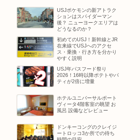
USJポケモンの新アトラク
ションはスパイダーマン
後？ ニューヨークエリアは
どうなるのか？
初めてのUSJ！新幹線とJR
在来線でUSJへのアクセ
ス・乗換・行き方を分かり
やすく説明
USJ年パスフード祭り
2026！16時以降ポテトやパ
ティが2倍に増量
ホテルユニバーサルポート
ヴィータ4階客室の眺望 お
風呂 設備などレビュー
ドンキーコングのクレイジ
ートロッコ3か所での待ち
時間の目安