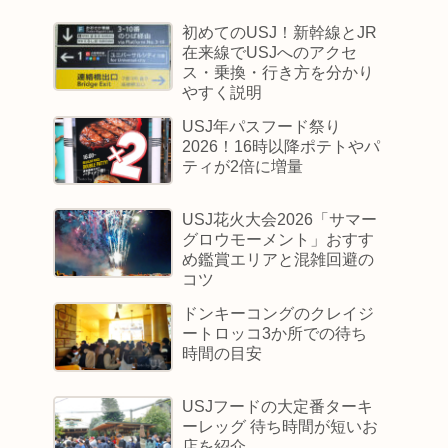
初めてのUSJ！新幹線とJR
在来線でUSJへのアクセ
ス・乗換・行き方を分かり
やすく説明
USJ年パスフード祭り
2026！16時以降ポテトやパ
ティが2倍に増量
USJ花火大会2026「サマー
グロウモーメント」おすす
め鑑賞エリアと混雑回避の
コツ
ドンキーコングのクレイジ
ートロッコ3か所での待ち
時間の目安
USJフードの大定番ターキ
ーレッグ 待ち時間が短いお
店を紹介