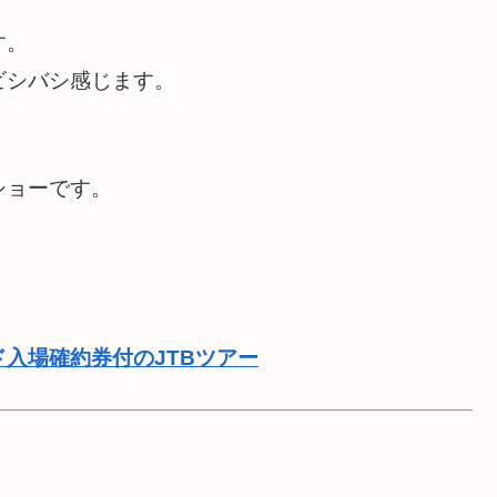
す。
ビシバシ感じます。
。
ショーです。
ド入場確約券付のJTBツアー