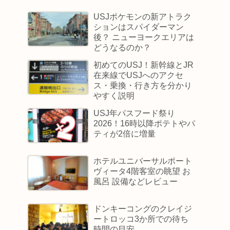
USJポケモンの新アトラク
ションはスパイダーマン
後？ ニューヨークエリアは
どうなるのか？
初めてのUSJ！新幹線とJR
在来線でUSJへのアクセ
ス・乗換・行き方を分かり
やすく説明
USJ年パスフード祭り
2026！16時以降ポテトやパ
ティが2倍に増量
ホテルユニバーサルポート
ヴィータ4階客室の眺望 お
風呂 設備などレビュー
ドンキーコングのクレイジ
ートロッコ3か所での待ち
時間の目安