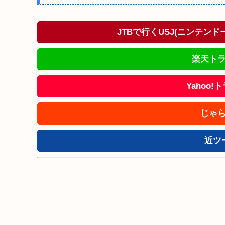
JTBで行くUSJ(ニンテン
楽天トラ
Yahoo
じゃら
近ツ