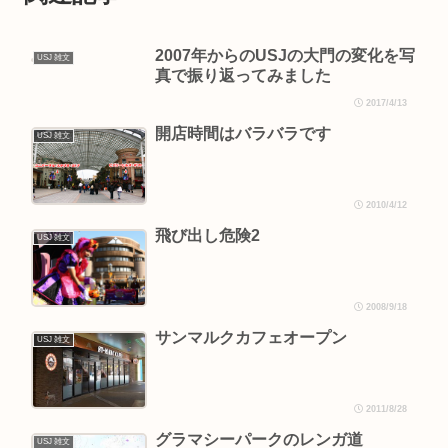
2007年からのUSJの大門の変化を写
USJ 雑文
真で振り返ってみました
2017/4/13
開店時間はバラバラです
USJ 雑文
2010/4/12
飛び出し危険2
USJ 雑文
2008/9/18
サンマルクカフェオープン
USJ 雑文
2011/8/28
グラマシーパークのレンガ道
USJ 雑文