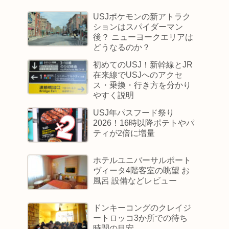
USJポケモンの新アトラク
ションはスパイダーマン
後？ ニューヨークエリアは
どうなるのか？
初めてのUSJ！新幹線とJR
在来線でUSJへのアクセ
ス・乗換・行き方を分かり
やすく説明
USJ年パスフード祭り
2026！16時以降ポテトやパ
ティが2倍に増量
ホテルユニバーサルポート
ヴィータ4階客室の眺望 お
風呂 設備などレビュー
ドンキーコングのクレイジ
ートロッコ3か所での待ち
時間の目安