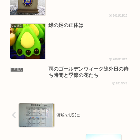
2011/12/25
緑の足の正体は
USJ 雑文
2008/12/24
雨のゴールデンウィーク除外日の待
USJ 雑文
ち時間と季節の花たち
2014/5/6
渡船でUSJに