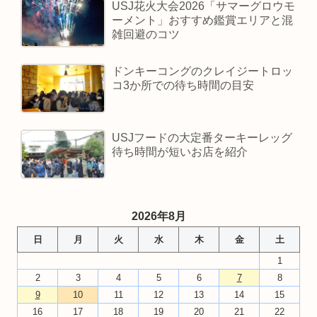
USJ花火大会2026「サマーグロウモ
ーメント」おすすめ鑑賞エリアと混
雑回避のコツ
ドンキーコングのクレイジートロッ
コ3か所での待ち時間の目安
USJフードの大定番ターキーレッグ
待ち時間が短いお店を紹介
2026年8月
日
月
火
水
木
金
土
1
2
3
4
5
6
7
8
9
10
11
12
13
14
15
16
17
18
19
20
21
22