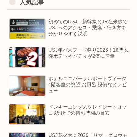
人気記事
初めてのUSJ！新幹線とJR在来線で
USJへのアクセス・乗換・行き方を
分かりやすく説明
USJ年パスフード祭り2026！16時以
降ポテトやパティが2倍に増量
ホテルユニバーサルポートヴィータ
4階客室の眺望 お風呂 設備などレビ
ュー
ドンキーコングのクレイジートロッ
コ3か所での待ち時間の目安
USJ花火大会2026「サマーグロウモ