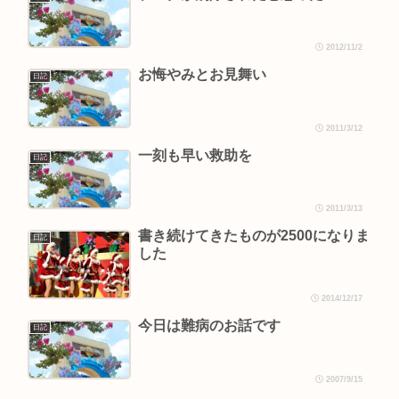
2012/11/2
お悔やみとお見舞い
日記
2011/3/12
一刻も早い救助を
日記
2011/3/13
書き続けてきたものが2500になりま
日記
した
2014/12/17
今日は難病のお話です
日記
2007/9/15