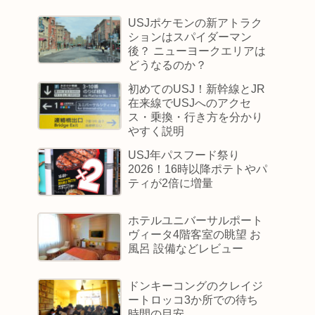
USJポケモンの新アトラク
ションはスパイダーマン
後？ ニューヨークエリアは
どうなるのか？
初めてのUSJ！新幹線とJR
在来線でUSJへのアクセ
ス・乗換・行き方を分かり
やすく説明
USJ年パスフード祭り
2026！16時以降ポテトやパ
ティが2倍に増量
ホテルユニバーサルポート
ヴィータ4階客室の眺望 お
風呂 設備などレビュー
ドンキーコングのクレイジ
ートロッコ3か所での待ち
時間の目安