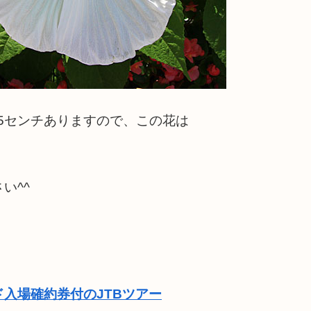
.5センチありますので、この花は
。
い^^
ド入場確約券付のJTBツアー