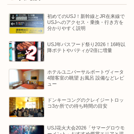
初めてのUSJ！新幹線とJR在来線で
USJへのアクセス・乗換・行き方を
分かりやすく説明
USJ年パスフード祭り2026！16時以
降ポテトやパティが2倍に増量
ホテルユニバーサルポートヴィータ
4階客室の眺望 お風呂 設備などレビ
ュー
ドンキーコングのクレイジートロッ
コ3か所での待ち時間の目安
USJ花火大会2026「サマーグロウモ
ーメント」おすすめ鑑賞エリアと混