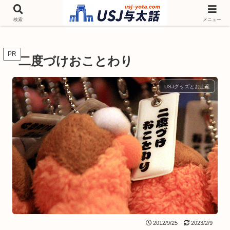
チケットやシーズンイベント ニンテンドーワールド アトラクションなどユニ
バを歩いて情報収集しています
検索
メニュー
PR
二度づけおことわり
USJグッズとお土産
2012/9/25
2023/2/9