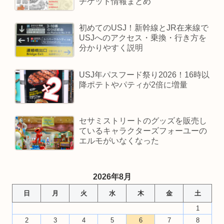
チケット情報まとめ
初めてのUSJ！新幹線とJR在来線で
USJへのアクセス・乗換・行き方を
分かりやすく説明
USJ年パスフード祭り2026！16時以
降ポテトやパティが2倍に増量
セサミストリートのグッズを販売し
ているキャラクターズフォーユーの
エルモがいなくなった
2026年8月
日
月
火
水
木
金
土
1
2
3
4
5
6
7
8