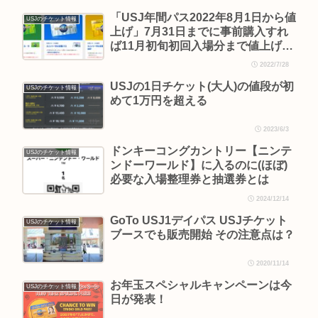
「USJ年間パス2022年8月1日から値
USJのチケット情報
上げ」7月31日までに事前購入すれ
ば11月初旬初回入場分まで値上げ前
の値段で購入可能
2022/7/28
USJの1日チケット(大人)の値段が初
USJのチケット情報
めて1万円を超える
2023/6/3
ドンキーコングカントリー【ニンテ
USJのチケット情報
ンドーワールド】に入るのに(ほぼ)
必要な入場整理券と抽選券とは
2024/12/14
GoTo USJ1デイパス USJチケット
USJのチケット情報
ブースでも販売開始 その注意点は？
2020/11/14
お年玉スペシャルキャンペーンは今
USJのチケット情報
日が発表！