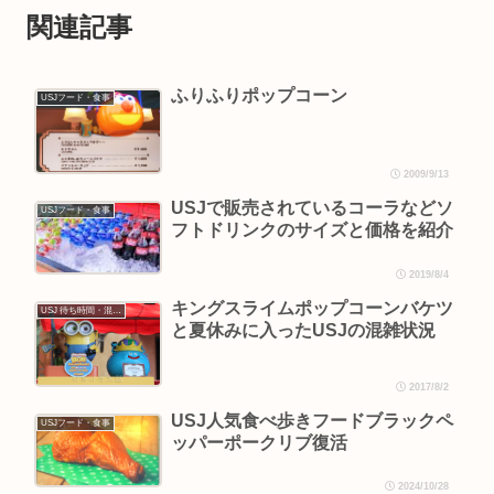
関連記事
ふりふりポップコーン
USJフード・食事
2009/9/13
USJで販売されているコーラなどソ
USJフード・食事
フトドリンクのサイズと価格を紹介
2019/8/4
キングスライムポップコーンバケツ
USJ 待ち時間・混雑情報
と夏休みに入ったUSJの混雑状況
2017/8/2
USJ人気食べ歩きフードブラックペ
USJフード・食事
ッパーポークリブ復活
2024/10/28