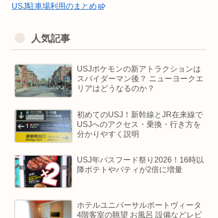
USJ駐車場利用のまとめ
人気記事
USJポケモンの新アトラクションは
スパイダーマン後？ ニューヨークエ
リアはどうなるのか？
初めてのUSJ！新幹線とJR在来線で
USJへのアクセス・乗換・行き方を
分かりやすく説明
USJ年パスフード祭り2026！16時以
降ポテトやパティが2倍に増量
ホテルユニバーサルポートヴィータ
4階客室の眺望 お風呂 設備などレビ